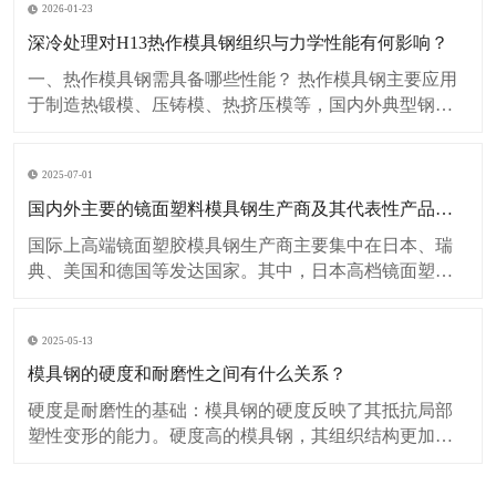
2026-01-23
深冷处理对H13热作模具钢组织与力学性能有何影响？
一、热作模具钢需具备哪些性能？ 热作模具钢主要应用
于制造热锻模、压铸模、热挤压模等，国内外典型钢种
有：H13、8407、1.2344、SKD61和8418等。 热作模具钢
服役过程中会受到高频率、间接性的冲击载荷，反复的
2025-07-01
高压、高温冲蚀和急冷急热作用，会形成变形、开裂、
磨损及疲劳裂纹等缺陷
国内外主要的镜面塑料模具钢生产商及其代表性产品有哪些特点？
国际上高端镜面塑胶模具钢生产商主要集中在日本、瑞
典、美国和德国等发达国家。其中，日本高档镜面塑料
模具钢独占鳌头，主要生产商有日立和大同。国内高端
镜面塑胶模具钢目前有抚顺特钢生产的FS139、
2025-05-13
FS139M、FS636ESR、FS880ESR等钢种. 中国抚顺特钢
（FuShun Special St
模具钢的硬度和耐磨性之间有什么关系？
硬度是耐磨性的基础：模具钢的硬度反映了其抵抗局部
塑性变形的能力。硬度高的模具钢，其组织结构更加致
密，原子间结合力更强，使得材料表面更不容易被磨损
介质犁削、刮擦或压入，从而为耐磨性提供了基本保