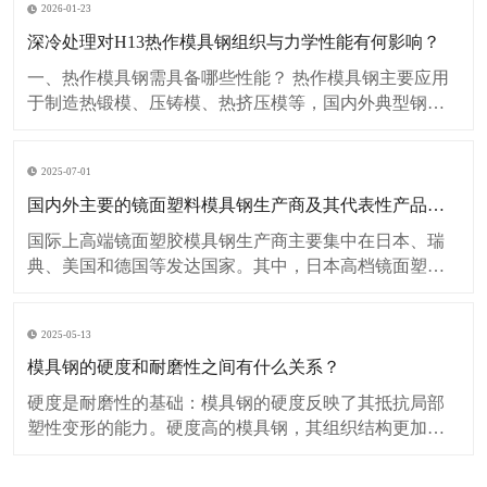
2026-01-23
深冷处理对H13热作模具钢组织与力学性能有何影响？
一、热作模具钢需具备哪些性能？ 热作模具钢主要应用
于制造热锻模、压铸模、热挤压模等，国内外典型钢种
有：H13、8407、1.2344、SKD61和8418等。 热作模具钢
服役过程中会受到高频率、间接性的冲击载荷，反复的
2025-07-01
高压、高温冲蚀和急冷急热作用，会形成变形、开裂、
磨损及疲劳裂纹等缺陷
国内外主要的镜面塑料模具钢生产商及其代表性产品有哪些特点？
国际上高端镜面塑胶模具钢生产商主要集中在日本、瑞
典、美国和德国等发达国家。其中，日本高档镜面塑料
模具钢独占鳌头，主要生产商有日立和大同。国内高端
镜面塑胶模具钢目前有抚顺特钢生产的FS139、
2025-05-13
FS139M、FS636ESR、FS880ESR等钢种. 中国抚顺特钢
（FuShun Special St
模具钢的硬度和耐磨性之间有什么关系？
硬度是耐磨性的基础：模具钢的硬度反映了其抵抗局部
塑性变形的能力。硬度高的模具钢，其组织结构更加致
密，原子间结合力更强，使得材料表面更不容易被磨损
介质犁削、刮擦或压入，从而为耐磨性提供了基本保