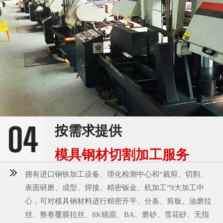
按需求提供
模具钢材切割加工服务
拥有进口钢铁加工设备、理化检测中心和“裁剪、切割、
表面研磨、成型、焊接、精密钣金、机加工”9大加工中
心，可对模具钢材料进行精密开平、分条、剪板、油磨拉
丝、整卷覆膜拉丝、8K镜面、BA、磨砂、雪花砂、无指