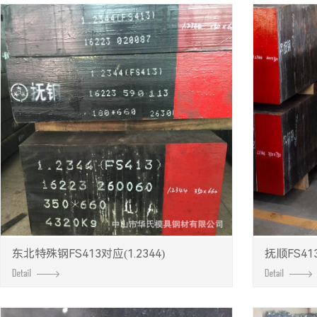
东北特殊钢FS413对应(1.2344)
抚顺FS413