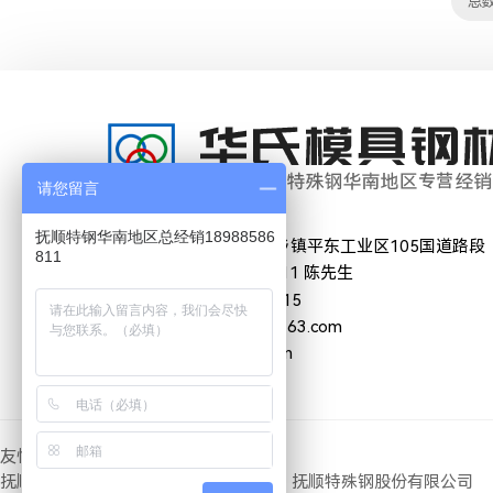
总数
请您留言
抚顺特钢华南地区总经销18988586
地 址
广东省中山三乡镇平东工业区105国道路段
811
联系人
189-8858-6811 陈先生
电 话
0760-85888815
邮 箱
huashi5588@163.com
网 址
www.hs-ss.com
友情链接：
抚顺特钢代理商
抚顺特钢营销平台
抚顺特殊钢股份有限公司