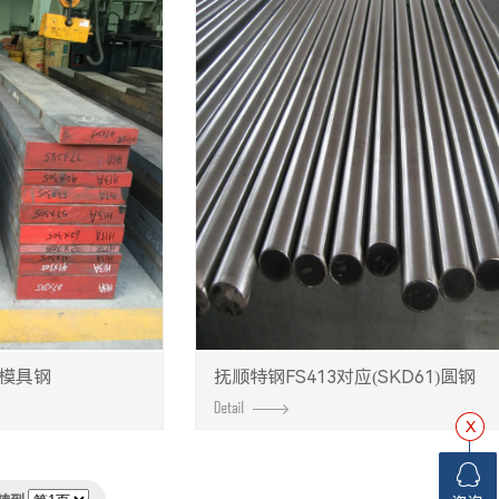
)模具钢
抚顺特钢FS413对应(SKD61)圆钢