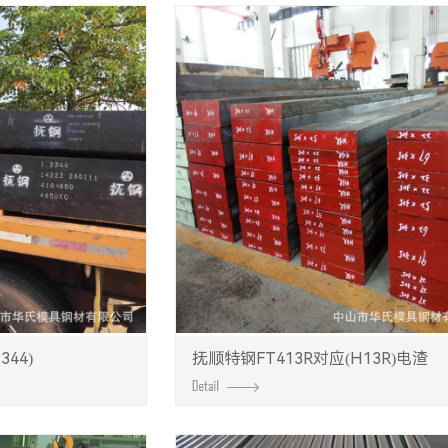
344)
抚顺特钢FT413R对应(H13R)电渣