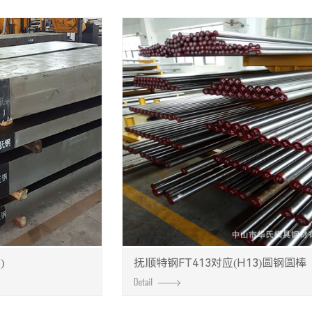
)
抚顺特钢FT413对应(H13)圆钢圆棒