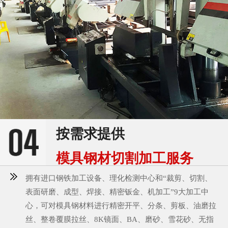
按需求提供
模具钢材切割加工服务
拥有进口钢铁加工设备、理化检测中心和“裁剪、切割、
表面研磨、成型、焊接、精密钣金、机加工”9大加工中
心，可对模具钢材料进行精密开平、分条、剪板、油磨拉
丝、整卷覆膜拉丝、8K镜面、BA、磨砂、雪花砂、无指