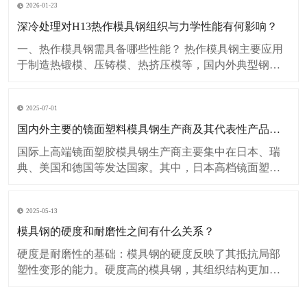
2026-01-23
深冷处理对H13热作模具钢组织与力学性能有何影响？
一、热作模具钢需具备哪些性能？ 热作模具钢主要应用
于制造热锻模、压铸模、热挤压模等，国内外典型钢种
有：H13、8407、1.2344、SKD61和8418等。 热作模具钢
服役过程中会受到高频率、间接性的冲击载荷，反复的
2025-07-01
高压、高温冲蚀和急冷急热作用，会形成变形、开裂、
磨损及疲劳裂纹等缺陷
国内外主要的镜面塑料模具钢生产商及其代表性产品有哪些特点？
国际上高端镜面塑胶模具钢生产商主要集中在日本、瑞
典、美国和德国等发达国家。其中，日本高档镜面塑料
模具钢独占鳌头，主要生产商有日立和大同。国内高端
镜面塑胶模具钢目前有抚顺特钢生产的FS139、
2025-05-13
FS139M、FS636ESR、FS880ESR等钢种. 中国抚顺特钢
（FuShun Special St
模具钢的硬度和耐磨性之间有什么关系？
硬度是耐磨性的基础：模具钢的硬度反映了其抵抗局部
塑性变形的能力。硬度高的模具钢，其组织结构更加致
密，原子间结合力更强，使得材料表面更不容易被磨损
介质犁削、刮擦或压入，从而为耐磨性提供了基本保