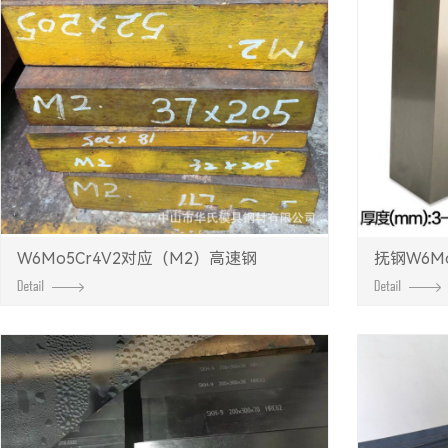
W6Mo5Cr4V2对应（M2）高速钢
抚钢W6Mo