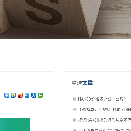
精选
文章
NAK80价格多少钱一公斤？
头盔模具专用材料-抚顺718H
模具钢
抚钢NAK80模具钢的与众不
中山华氏口罩机DC53圆钢最