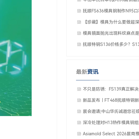
抚顺FS636模具钢制作N95
能质量显著提升
【珍藏】模具为什么要做超
模具镜面抛光出现料纹麻点
抚顺特钢S136价格多少？S1
多少钱一公斤？
最新
资讯
不只是防锈：FS139真正解
个模具难题
新品发布｜FT468抚顺特钢
能模具钢发布
展会邀请|中山华氏诚邀您莅临
洲国际模具展
深冷处理对H13热作模具钢
性能有何影响？
Asiamold Select 2026展商